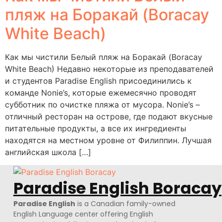
пляж на Боракай (Boracay
White Beach)
Как мы чистили Белый пляж на Боракай (Boracay
White Beach) Недавно некоторые из преподавателей
и студентов Paradise English присоединились к
команде Nonie’s, которые ежемесячно проводят
субботник по очистке пляжа от мусора. Nonie’s –
отличный ресторан на острове, где подают вкусные
питательные продукты, а все их ингредиенты
находятся на местном уровне от Филиппин. Лучшая
английская школа […]
Paradise English Boracay
Paradise English
is a Canadian family-owned
English Language center offering English