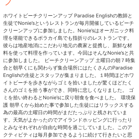
プ
ホワイトビーチクリーンアップ Paradise Englishの教師と
生徒でNonie’sというレストランが毎月開催しているビーチ
クリーンアップに参加しました。Nonie’sはオーガニック料
理を堪能できるボラカイ島でも指折りのレストランです。
彼らは地産地消にこだわり地元の農家と提携し、新鮮な材
料を使って料理を作っています。今回はそんなNonie’sと共
に参加しました。 ビーチクリーンアップ 土曜日の朝７時集
合と朝早くにも関わらず集合場所にはたくさんのParadise
Englishの生徒とスタッフが集まりました。１時間ほどホワ
イトビーチを歩きながらゴミを拾いましたが驚くほどたく
さんのゴミを拾う事ができ、同時に悲しくなりました。 ゴ
ミを拾い終わるとNonie’sに戻り朝食を食べました。 環境保
護 朝早くから始めた事で参加した生徒にはリラックスする
為の最高の土曜日の時間がまだたっぷりと残されていま
す。天気がよかったのでアイランドホッピングに行ったり
とみなそれぞれが自由な時間を過ごしていました。このア
クティビティは毎月参加できるように続けて行きたいと思