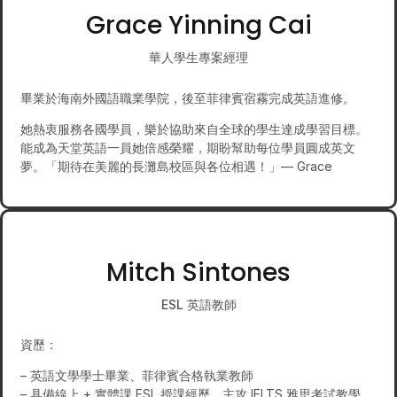
Grace Yinning Cai
華人學生專案經理
畢業於海南外國語職業學院，後至菲律賓宿霧完成英語進修。
她熱衷服務各國學員，樂於協助來自全球的學生達成學習目標。
能成為天堂英語一員她倍感榮耀，期盼幫助每位學員圓成英文
夢。「期待在美麗的長灘島校區與各位相遇！」— Grace
Mitch Sintones
ESL 英語教師
資歷：
– 英語文學學士畢業、菲律賓合格執業教師
– 具備線上 + 實體課 ESL 授課經歷，主攻 IELTS 雅思考試教學