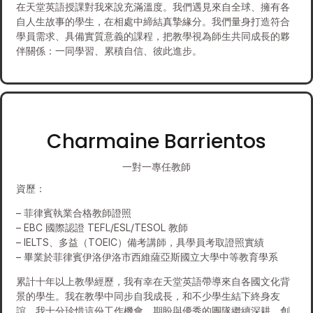
在天堂英語授課對我來說充滿溫度。我們遇見來自全球、擁有各
自人生故事的學生，在相處中締結真摯緣分。我們量身打造符合
學員需求、具備實質意義的課程，把教學視為師生共同成長的夥
伴關係：一同學習、累積自信、彼此進步。
Charmaine Barrientos
一對一專任教師
資歷：
– 菲律賓執業合格教師證照
– EBC 國際認證 TEFL/ESL/TESOL 教師
– IELTS、多益（TOEIC）備考講師，具學員考取證照實績
– 畢業於菲律賓伊洛伊洛市西維薩亞斯國立大學中等教育學系
累計十年以上教學經歷，我有幸在天堂英語帶導來自各國文化背
景的學生。我在教學中同步自我成長，和不少學生結下終身友
誼。我十分珍惜這份工作機會，期盼與優秀的團隊繼續深耕、創