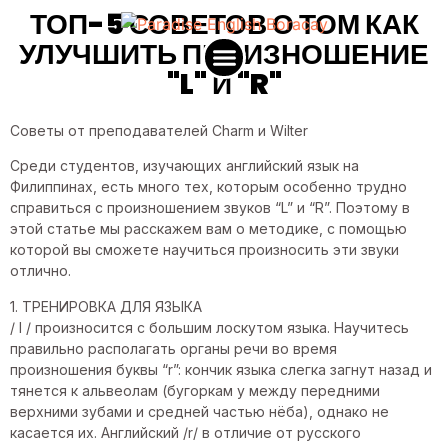
ТОП-5 СОВЕТОВ О ТОМ КАК
УЛУЧШИТЬ ПРОИЗНОШЕНИЕ
"L" И "R"
Paradise English Africa
Советы от преподавателей Charm и Wilter
Среди студентов, изучающих английский язык на
Филиппинах, есть много тех, которым особенно трудно
справиться с произношением звуков “L” и “R”. Поэтому в
этой статье мы расскажем вам о методике, с помощью
которой вы сможете научиться произносить эти звуки
отлично.
1. ТРЕНИРОВКА ДЛЯ ЯЗЫКА
/ l / произносится с большим лоскутом языка. Научитесь
правильно располагать органы речи во время
произношения буквы “r”: кончик языка слегка загнут назад и
тянется к альвеолам (бугоркам у между передними
верхними зубами и средней частью нёба), однако не
касается их. Английский /r/ в отличие от русского