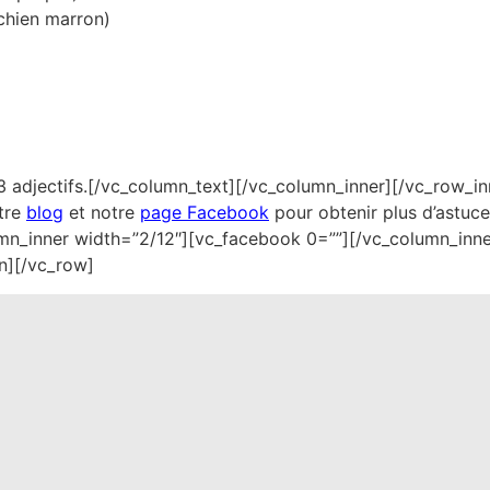
chien marron)
3 adjectifs.[/vc_column_text][/vc_column_inner][/vc_row_i
tre
blog
et notre
page Facebook
pour obtenir plus d’astuce
mn_inner width=”2/12″][vc_facebook 0=””][/vc_column_inne
n][/vc_row]