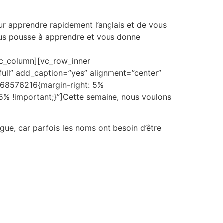
glish Africa
English
ur apprendre rapidement l’anglais et de vous
vous pousse à apprendre et vous donne
vc_column][vc_row_inner
ull” add_caption=”yes” alignment=”center”
768576216{margin-right: 5%
5% !important;}”]Cette semaine, nous voulons
ngue, car parfois les noms ont besoin d’être