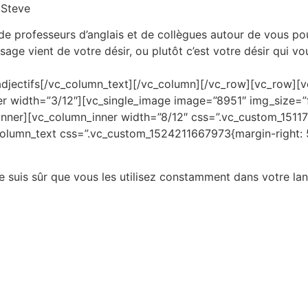
 Steve
Courses
Accommodation
Paradise En
de professeurs d’anglais et de collègues autour de vous po
age vient de votre désir, ou plutôt c’est votre désir qui 
adjectifs[/vc_column_text][/vc_column][/vc_row][vc_row][
 width=”3/12″][vc_single_image image=”8951″ img_size=”f
nner][vc_column_inner width=”8/12″ css=”.vc_custom_1511
_column_text css=”.vc_custom_1524211667973{margin-right: 
Je suis sûr que vous les utilisez constamment dans votre la