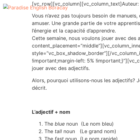
[vc_row][vc_column][vc_column_text]Auteur:
About
E-Learning
Vous n’avez pas toujours besoin de manuels, 
amuser. Une grande partie de votre apprentiss
l’énergie et la capacité d’apprendre.
Cette semaine, nous voulons jouer avec des 
content_placement=”middle”][vc_column_inner
style=”vc_box_shadow_border”][/vc_column_i
!important;margin-left: 5% !important;}”][vc
jouer avec des adjectifs.
Alors, pourquoi utilisons-nous les adjectifs? 
décrit.
L’adjectif + nom
The
blue
noun (Le nom bleu)
The
tall
noun (Le grand nom)
The
fast
noun (Le nom rapide)