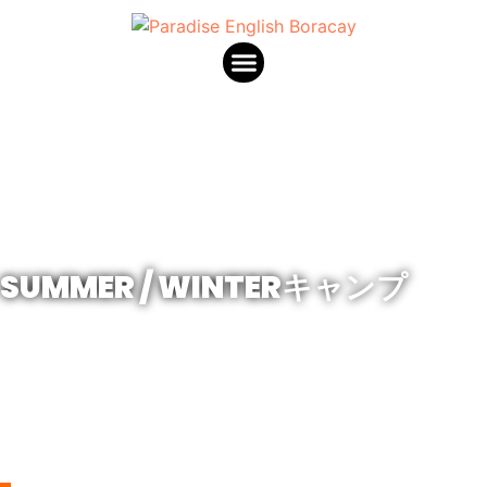
私たちについて
E-LEARNING(オンライン英会話)
SUMMER / WINTERキャンプ