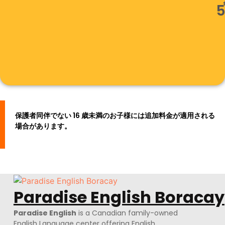
5
保護者同伴でない 16 歳未満のお子様には追加料金が適用される
場合があります。
Paradise English Boracay
Paradise English
is a Canadian family-owned
English Language center offering English